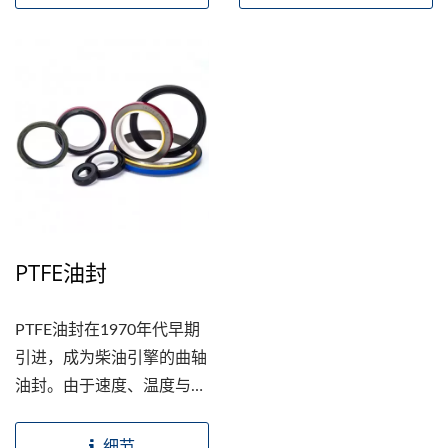
工业应用，被区分为许多不
且也降低进入系统时的磨
同类型，一般应用于无压力
擦。这些都是避震器油封最
或有压力之流体密封和严峻
重要的需求，使其延长寿
的油脂封闭条件，搭配铁件
命。
使结构更加强化，外径由橡
胶包覆的设计可增强密封能
力。 加了弹簧的油封可加
强唇的干涉，而没有弹簧的
油封则多用在黏性较高的油
脂应用上(例如:牛油)。 铁
PTFE油封
壳附着在橡胶上广泛的被使
用在轴转式油封。铁壳主要
PTFE油封在1970年代早期
有两个功能，他们能提供稳
引进，成为柴油引擎的曲轴
定性，使得油封外径紧贴在
油封。由于速度、温度与震
孔内。铁壳也可预防安装时
动的结合，曲轴油封传统为
伤到唇。
橡胶密封件较艰难的应
细节