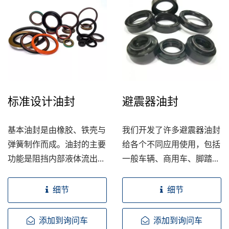
大的设计、制造能力、相关
知识与经验。在设计与制造
这类密封件时需考量很多因
素，而且常用多个唇的组合
来达到最具成本效益的解决
方案。
标准设计油封
避震器油封
基本油封是由橡胶、铁壳与
我们开发了许多避震器油封
弹簧制作而成。油封的主要
给各个不同应用使用，包括
功能是阻挡内部液体流出与
一般车辆、商用车、脚踏车
外部脏污进入。一般漏油或
与摩托车等。此油封用了特
脏污流入都是从油封跟轴之
殊开发的材质与设计，在轴
细节
细节
间的缝隙。 标准设计的油
进行往复式动作时，防止减
封被广泛运用在车辆及各式
少中的液体/气体漏出，并
添加到询问车
添加到询问车