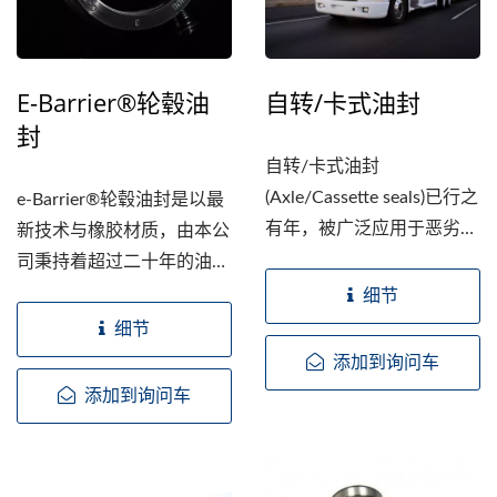
E-Barrier®轮毂油
自转/卡式油封
封
自转/卡式油封
(Axle/Cassette seals)已行之
e-Barrier®轮毂油封是以最
有年，被广泛应用于恶劣的
新技术与橡胶材质，由本公
环境与重型机械，例如卡
司秉持着超过二十年的油封
车、拖车和农业机械等。此
技术经验，并依照
细节
设计为组合式，从剖面图上
ISO/TS16949(全球汽车产
细节
看像个迷宫，并注入牛油，
业品质管理系统认证)之规
添加到询问车
且有多个防尘唇，而主唇有
范设计并开发。...
添加到询问车
弹簧加持，如此一来可有效
防止脏污、油、水与泥沙进
入。 巨鋐拥有此型式之强