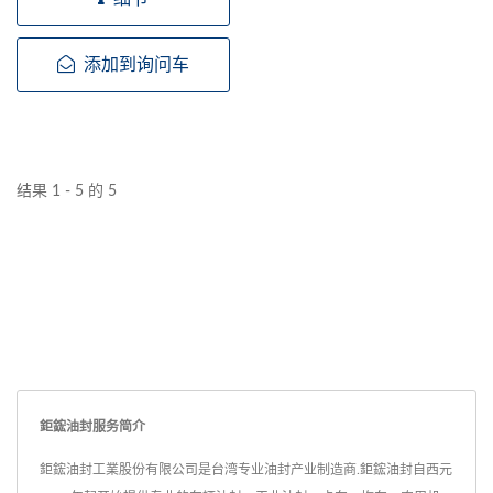
用。...
添加到询问车
结果 1 - 5 的 5
鉅鋐油封服务简介
鉅鋐油封工業股份有限公司是台湾专业油封产业制造商.鉅鋐油封自西元