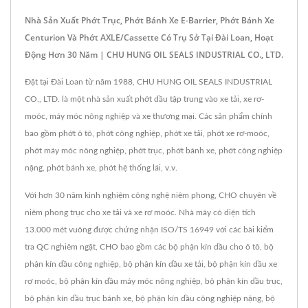
Nhà Sản Xuất Phớt Trục, Phớt Bánh Xe E-Barrier, Phớt Bánh Xe
Centurion Và Phớt AXLE/Cassette Có Trụ Sở Tại Đài Loan, Hoạt
Động Hơn 30 Năm | CHU HUNG OIL SEALS INDUSTRIAL CO., LTD.
Đặt tại Đài Loan từ năm 1988, CHU HUNG OIL SEALS INDUSTRIAL
CO., LTD. là một nhà sản xuất phớt dầu tập trung vào xe tải, xe rơ-
moóc, máy móc nông nghiệp và xe thương mại. Các sản phẩm chính
bao gồm phớt ô tô, phớt công nghiệp, phớt xe tải, phớt xe rơ-moóc,
phớt máy móc nông nghiệp, phớt trục, phớt bánh xe, phớt công nghiệp
nặng, phớt bánh xe, phớt hệ thống lái, v.v.
Với hơn 30 năm kinh nghiệm công nghệ niêm phong, CHO chuyên về
niêm phong trục cho xe tải và xe rơ moóc. Nhà máy có diện tích
13.000 mét vuông được chứng nhận ISO/TS 16949 với các bài kiểm
tra QC nghiêm ngặt, CHO bao gồm các bộ phận kín dầu cho ô tô, bộ
phận kín dầu công nghiệp, bộ phận kín dầu xe tải, bộ phận kín dầu xe
rơ moóc, bộ phận kín dầu máy móc nông nghiệp, bộ phận kín dầu trục,
bộ phận kín dầu trục bánh xe, bộ phận kín dầu công nghiệp nặng, bộ