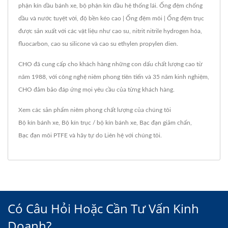
phận kín dầu bánh xe, bộ phận kín dầu hệ thống lái. Ống đệm chống
dầu và nước tuyệt vời, độ bền kéo cao | Ống đệm môi | Ống đệm trục
được sản xuất với các vật liệu như cao su, nitrit nitrile hydrogen hóa,
fluocarbon, cao su silicone và cao su ethylen propylen dien.
CHO đã cung cấp cho khách hàng những con dấu chất lượng cao từ
năm 1988, với công nghệ niêm phong tiên tiến và 35 năm kinh nghiệm,
CHO đảm bảo đáp ứng mọi yêu cầu của từng khách hàng.
Xem các sản phẩm niêm phong chất lượng của chúng tôi
Bộ kín bánh xe
,
Bộ kín trục / bộ kín bánh xe
,
Bạc đạn giảm chấn
,
Bạc đạn môi PTFE
và hãy tự do
Liên hệ với chúng tôi
.
Có Câu Hỏi Hoặc Cần Tư Vấn Kinh
Doanh?