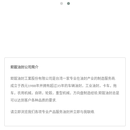
鉅鋐油封公司简介
鉅鋐油封工業股份有限公司是台湾一家专业在油封产业的制造服务商.
成立于西元1988年并拥有超过35年的车辆油封，工业油封，卡车，拖
车，农用机械，自转，轮毂，重型机械，方向盘制造经验,鉅鋐油封总是
可以达到客户各种品质的要求.
请立即浏览我们各项专业产品服务
油封
并
立即与我联络
.