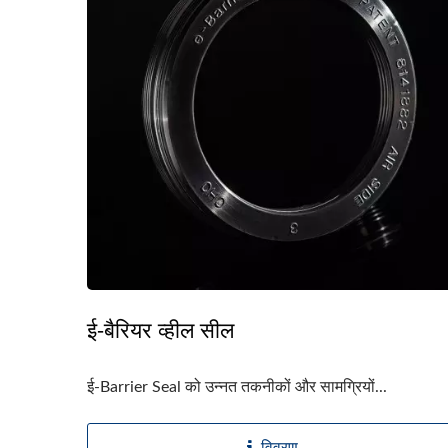
ई-बैरियर व्हील सील
ई-Barrier Seal को उन्नत तकनीकों और सामग्रियों...