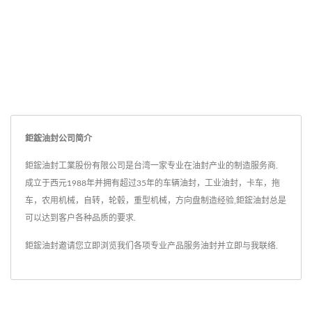
鉅鋐油封公司简介
鉅鋐油封工業股份有限公司是台湾一家专业在油封产业的制造服务商.
成立于西元1988年并拥有超过35年的车辆油封，工业油封，卡车，拖
车，农用机械，自转，轮毂，重型机械，方向盘制造经验,鉅鋐油封总是
可以达到客户各种品质的要求.
鉅鋐油封邀请您立即浏览我们各项专业产品服务
油封
并
立即与我联络
.