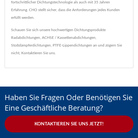
fortschrittlicher Dichtungstechnologie als auch mit 35 Jahren
Erfahrung. CHO stellt sicher, dass die Anforderungen jedes Kunden
erfüllt werden.
Schauen Sie sich unsere hochwertigen Dichtungsprodukte
Radabdichtungen
,
ACHSE / Kassettenabdichtungen
,
Stoßdämpferdichtungen
,
PTFE-Lippendichtungen
an und zögern Sie
nicht,
Kontaktieren Sie uns
.
Haben Sie Fragen Oder Benötigen Sie
Eine Geschäftliche Beratung?
KONTAKTIEREN SIE UNS JETZT!