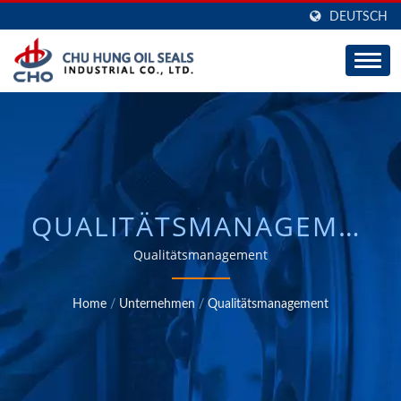
DEUTSCH
QUALITÄTSMANAGEMENT
/ AUTOMOBIL- &
Qualitätsmanagement
INDUSTRIE E-BARRIER-
Home
/
Unternehmen
/
Qualitätsmanagement
RADABDICHTUNGEN,
CENTURION-