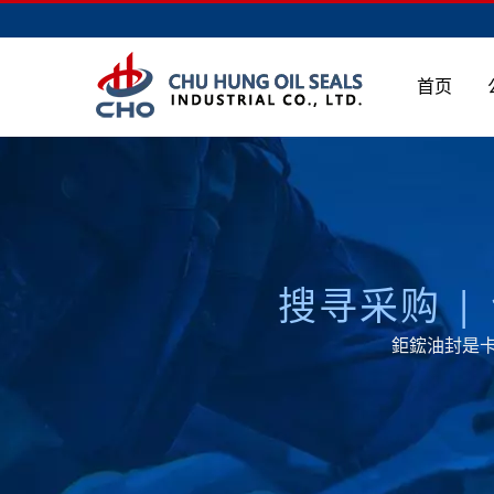
首页
搜
鉅鋐油封是卡