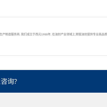
产制造服务商. 我们成立于西元1988年, 在油封产业领域上,鉅鋐油封提供专业高
咨询?