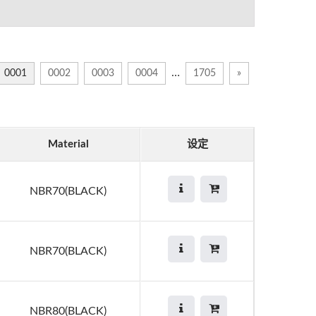
…
0001
0002
0003
0004
1705
»
Material
设定
NBR70(BLACK)
NBR70(BLACK)
NBR80(BLACK)