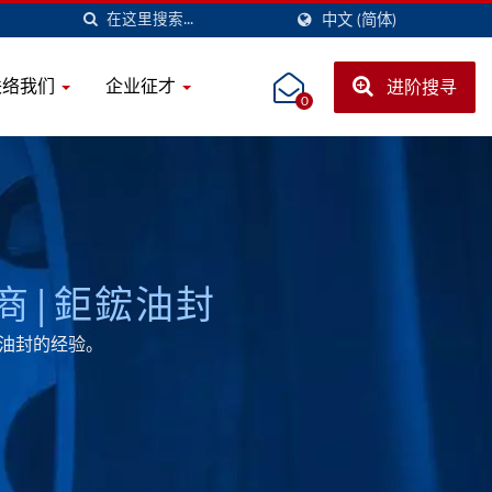
中文 (简体)
联络我们
企业征才
进阶搜寻
0
服务商|鉅鋐油封
造油封的经验。