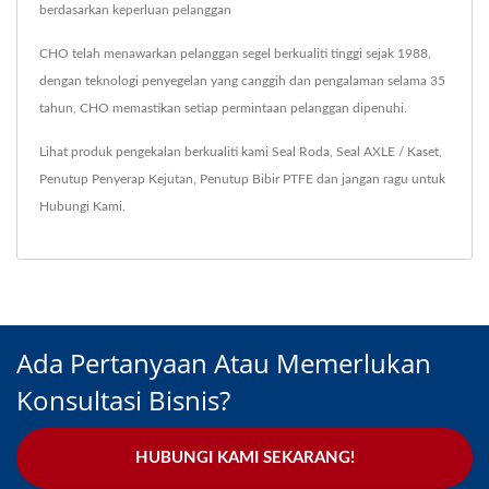
berdasarkan keperluan pelanggan
CHO telah menawarkan pelanggan segel berkualiti tinggi sejak 1988,
dengan teknologi penyegelan yang canggih dan pengalaman selama 35
tahun, CHO memastikan setiap permintaan pelanggan dipenuhi.
Lihat produk pengekalan berkualiti kami
Seal Roda
,
Seal AXLE / Kaset
,
Penutup Penyerap Kejutan
,
Penutup Bibir PTFE
dan jangan ragu untuk
Hubungi Kami
.
Ada Pertanyaan Atau Memerlukan
Konsultasi Bisnis?
HUBUNGI KAMI SEKARANG!