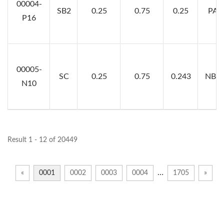
00004-
SB2
0.25
0.75
0.25
PA7
P16
00005-
SC
0.25
0.75
0.243
NBR7
N10
Result 1 - 12 of 20449
…
«
0001
0002
0003
0004
1705
»