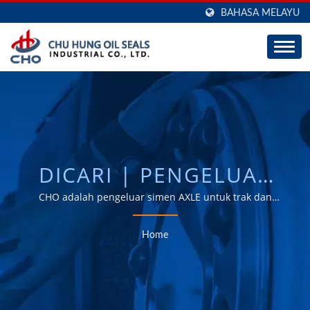
BAHASA MELAYU
DICARI | PENGELUAR
SEGEL AXLE & SEGEL
CHO adalah pengeluar simen AXLE untuk trak dan
treler, dengan keupayaan ODM dan OEM yang hebat
MINYAK BERKUALITI
selama 30 tahun.
Home
TINGGI TAIWAN - CHO