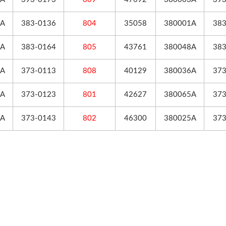
1A
383-0136
804
35058
380001A
383
8A
383-0164
805
43761
380048A
383
6A
373-0113
808
40129
380036A
373
5A
373-0123
801
42627
380065A
373
5A
373-0143
802
46300
380025A
373