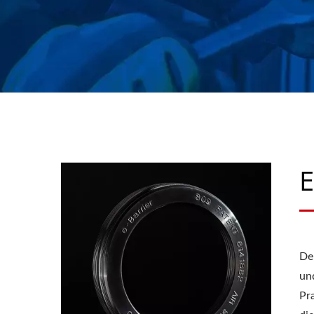
DICHTUNGEN SEI
E
De
un
Pr