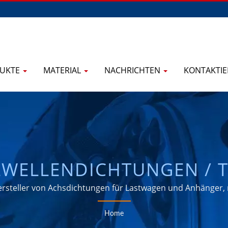
UKTE
MATERIAL
NACHRICHTEN
KONTAKTIE
LWELLENDICHTUNGEN / 
N E-BARRIER RADIALWEL
ersteller von Achsdichtungen für Lastwagen und Anhänger,
Jahren.
IALWELLENDICHTUNGEN &
Home