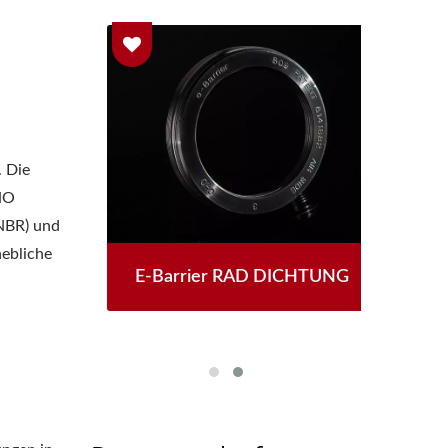
. Die
CHO
(NBR) und
hebliche
E-Barrier RAD DICHTUNG