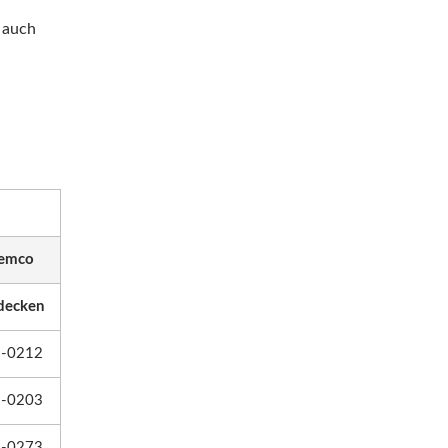
 auch
emco
decken
-0212
-0203
-0273