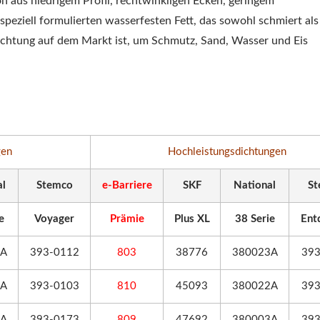
 aus niedrigem Profil, rechtwinkligen Ecken, geringem
eziell formulierten wasserfesten Fett, das sowohl schmiert als
Dichtung auf dem Markt ist, um Schmutz, Sand, Wasser und Eis
gen
Hochleistungsdichtungen
al
Stemco
e-Barriere
SKF
National
St
e
Voyager
Prämie
Plus XL
38 Serie
Ent
3A
393-0112
803
38776
380023A
393
2A
393-0103
810
45093
380022A
393
3A
393-0173
809
47692
380003A
393