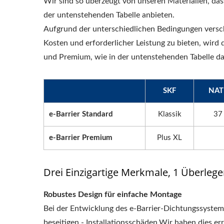
Wir sind so überzeugt von unseren Materialien, das
der untenstehenden Tabelle anbieten.
Aufgrund der unterschiedlichen Bedingungen vers
Kosten und erforderlicher Leistung zu bieten, wird
und Premium, wie in der untenstehenden Tabelle da
SKF
NAT
e-Barrier Standard
Klassik
37 
e-Barrier Premium
Plus XL
Drei Einzigartige Merkmale, 1 Überleg
Robustes Design für einfache Montage
Bei der Entwicklung des e-Barrier-Dichtungssystems
beseitigen - Installationsschäden.Wir haben dies err