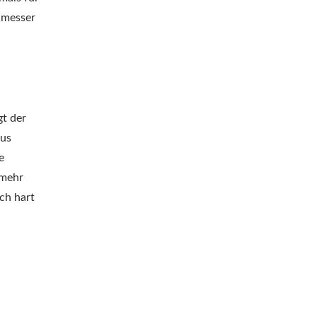
hmesser
gt der
aus
e
 mehr
ch hart