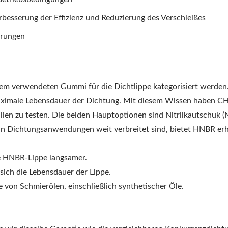
rbesserung der Effizienz und Reduzierung des Verschleißes
erungen
m verwendeten Gummi für die Dichtlippe kategorisiert werden
maximale Lebensdauer der Dichtung. Mit diesem Wissen haben 
lien zu testen. Die beiden Hauptoptionen sind Nitrilkautschuk 
in Dichtungsanwendungen weit verbreitet sind, bietet HNBR er
arrier RAD DICHTUNG
CENTURION RAD
DICHTUNG
ie HNBR-Lippe langsamer.
 sich die Lebensdauer der Lippe.
e von Schmierölen, einschließlich synthetischer Öle.