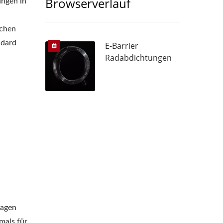
Browserverlauf
ungen in
schen
ndard
E-Barrier
tungen
Radabdichtungen
.
sagen
mals für