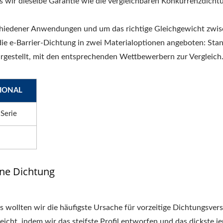
s wir dieselbe Garantie wie die vergleichbaren Konkurrenzdicht
chiedener Anwendungen und um das richtige Gleichgewicht zwi
 die e-Barrier-Dichtung in zwei Materialoptionen angeboten: Sta
E-Barrier
E-Barrier
Radabdichtungen
Radabdich
rgestellt, mit den entsprechenden Wettbewerbern zur Vergleich
IONAL
Serie
ene Dichtung
 wollten wir die häufigste Ursache für vorzeitige Dichtungsver
eicht, indem wir das steifste Profil entworfen und das dickste je