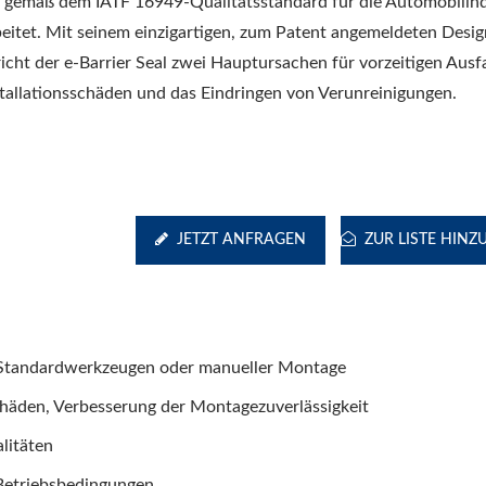
e gemäß dem IATF 16949-Qualitätsstandard für die Automobilind
beitet. Mit seinem einzigartigen, zum Patent angemeldeten Desig
icht der e-Barrier Seal zwei Hauptursachen für vorzeitigen Ausfa
stallationsschäden und das Eindringen von Verunreinigungen.
JETZT ANFRAGEN
ZUR LISTE HIN
it Standardwerkzeugen oder manueller Montage
chäden, Verbesserung der Montagezuverlässigkeit
litäten
Betriebsbedingungen