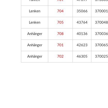
Lenken
704
35066
37000
Lenken
705
43764
37004
Anhänger
708
40136
37003
Anhänger
701
42623
37006
Anhänger
702
46305
37002