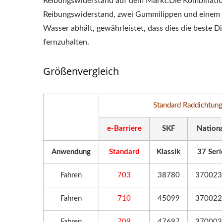
Reibungswiderstand auf dem Markt.Die Kombination
Reibungswiderstand, zwei Gummilippen und einem sp
Wasser abhält, gewährleistet, dass dies die beste 
fernzuhalten.
Größenvergleich
Standard Raddichtun
e-Barriere
SKF
Nation
Anwendung
Standard
Klassik
37 Seri
Fahren
703
38780
37002
Fahren
710
45099
37002
Fahren
709
47697
37000