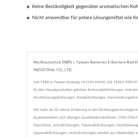
Keine Beständigkeit gegenüber aromatischen Koh
Nicht anwendbar für polare Lösungsmittel wie 
Nitrilkautschuk (NBR) | Taiwan-Basiertes E-Barriere-Rad
INDUSTRIAL CO., LTD.
Seit 1988 in Taiwan ansässig, ist CHU HUNG OIL SEALS INDUSTRI
Zu den Hauptprodukten gehören Automobildichtungen, Industri
Hochleistungsdichtungen, Radabdichtungen, Servolenkungsdic
Mit mehr als 30 Jahren Erfahrung in der Dichtungstechnologie i
Quadratmetern und strengen Qualitätskontrolltests, CHO-Öldich
Maschinen, Achsdichtungen, Nabenabdichtungen, Hochleistungs
Lippenabdichtungen | Achsdichtungen werden aus Materialien wie