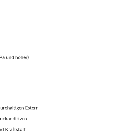
MPa und höher)
urehaltigen Estern
ruckadditiven
d Kraftstoff