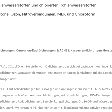
lenwasserstoffen und chlorierten Kohlenwasserstoffen.
Ketone, Ozon, Nitroverbindungen, MEK und Chloroform
-Dichtungen, Centurion-Rad-Dichtungen & ACHSE/Kassettendichtungen Herste
AL CO., LTD. ein Hersteller von Öldichtungen, der sich auf Lastwagen, Anhänger, l
edichtungen, Lastwagendichtungen, Anhängerdichtungen, landwirtschaftliche Masc
htungen usw.
st CHO auf Achsdichtungen für Lastwagen und Anhänger spezialisiert. ISO/TS 16949 ze
tungen, einschließlich Automobildichtungen, Industriedichtungen, LKW-Dichtungen,
dichtungen, Radabdichtungen, Servolenkungsdichtungen. Große Öl- und Wasserbestän
 Gummi, hydriertem Nitril, Fluorkohlenstoff, Silikonkautschuk und Ethylen-Propylen