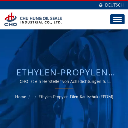
DEUTSCH
ETHYLEN-PROPYLEN-
DIEN-KAUTSCHUK
CHO ist ein Hersteller von Achsdichtungen für
Lastwagen und Anhänger, mit großer Erfahrung in ODM
(EPDM) / HERSTELLER
und OEM seit 30 Jahren.
Home
/
/
Ethylen-Propylen-Dien-Kautschuk (EPDM)
VON AUTOMOTIVE &
INDUSTRIE E-BARRIER