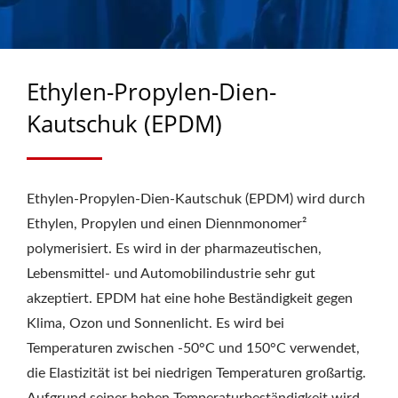
WHEEL SEALS,
CENTURION WHEEL
SEALS &
Ethylen-Propylen-Dien-
AXLE/CASSETTE SEALS
Kautschuk (EPDM)
SEIT 1988 | CHU HUNG
OIL SEALS INDUSTRIAL
Ethylen-Propylen-Dien-Kautschuk (EPDM) wird durch
CO., LTD.
Ethylen, Propylen und einen Diennmonomer²
polymerisiert. Es wird in der pharmazeutischen,
Lebensmittel- und Automobilindustrie sehr gut
akzeptiert. EPDM hat eine hohe Beständigkeit gegen
Klima, Ozon und Sonnenlicht. Es wird bei
Temperaturen zwischen -50°C und 150°C verwendet,
die Elastizität ist bei niedrigen Temperaturen großartig.