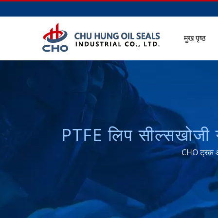
मुख पृष्ठ
PTFE लिप सील्सखोजी गई | ताइवान उच्च गुणवत्ता वाले AXLE सील औ
CHO ट्रक और