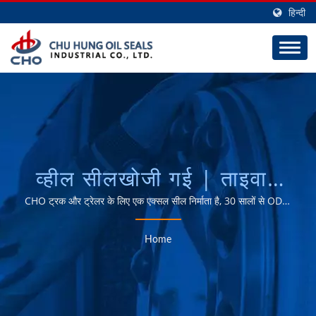
हिन्दी
व्हील सीलखोजी गई | ताइवान
उच्च गुणवत्ता वाले AXLE सील
CHO ट्रक और ट्रेलर के लिए एक एक्सल सील निर्माता है, 30 सालों से ODM
और OEM की महान क्षमता।
और तेल सील निर्माता - CHO
Home