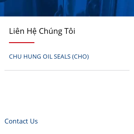
AXLE/CASSETTE SEALS
CHO NGÀNH Ô TÔ VÀ
CÔNG NGHIỆP TỪ NĂM
Liên Hệ Chúng Tôi
1988 | CHU HUNG OIL
SEALS INDUSTRIAL CO.,
CHU HUNG OIL SEALS (CHO)
LTD.