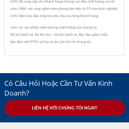
CHO đã cung cấp cho khách hàng những con dấu chất lượng cao từ
năm 1988, với công nghệ niêm phong tiên tiến và 35 năm kinh nghiệm,
CHO đảm bảo đáp ứng mọi yêu cầu của từng khách hàng.
Xem các sản phẩm niêm phong chất lượng của chúng tôi
Bộ kín bánh xe
,
Bộ kín trục / bộ kín bánh xe
,
Bạc đạn giảm chấn
,
Bạc đạn môi PTFE
và hãy tự do
Liên hệ với chúng tôi
.
Có Câu Hỏi Hoặc Cần Tư Vấn Kinh
Doanh?
LIÊN HỆ VỚI CHÚNG TÔI NGAY!