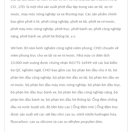
CO., LTD. là một nhà sản xuất phớt dầu tập trung vào xe tải, xe rơ-
moóc, máy móc nông nghiệp và xe thương mại. Các sản phẩm chính
bao gồm phớt ô tô, phớt công nghiệp, phớt xe tải, phớt xe rơ-moóc,
phớt máy móc nông nghiệp, phớt trục, phớt bánh xe, phớt công nghiệp
nặng, phớt bánh xe, phớt hệ thống lái, v.v.
Với hơn 30 năm kinh nghiệm công nghệ niêm phong, CHO chuyên về
niêm phong trục cho xe tải và xe rơ moóc. Nhà máy có diện tích
13.000 mét vuông được chứng nhận ISO/TS 16949 với các bài kiểm
tra QC nghiêm ngặt, CHO bao gồm các bộ phận kín dầu cho ô tô, bộ
phận kín dầu công nghiệp, bộ phận kín dầu xe tải, bộ phận kín dầu xe
rơ moóc, bộ phận kín dầu máy móc nông nghiệp, bộ phận kín dầu trục,
bộ phận kín dầu trục bánh xe, bộ phận kín dầu công nghiệp nặng, bộ
phận kín dầu bánh xe, bộ phận kín dầu hệ thống lái. Ống đệm chống
dầu và nước tuyệt vời, độ bền kéo cao | Ống đệm môi | Ống đệm trục
được sản xuất với các vật liệu như cao su, nitrit nitrile hydrogen hóa,
fluocarbon, cao su silicone và cao su ethylen propylen dien.