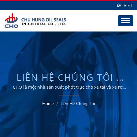
VIỆT
LIÊN HỆ CHÚNG TÔI /
NHÀ SẢN XUẤT E-
CHO là một nhà sản xuất phớt trục cho xe tải và xe rơ-
moóc, có khả năng ODM và OEM trong 30 năm.
BARRIER WHEEL SEALS,
Home
/
Liên Hệ Chúng Tôi
CENTURION WHEEL
SEALS &