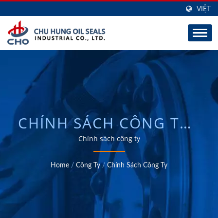
VIỆT
CHÍNH SÁCH CÔNG TY /
NHÀ SẢN XUẤT E-
Chính sách công ty
BARRIER WHEEL SEALS,
Home
/
Công Ty
/
Chính Sách Công Ty
CENTURION WHEEL
SEALS &