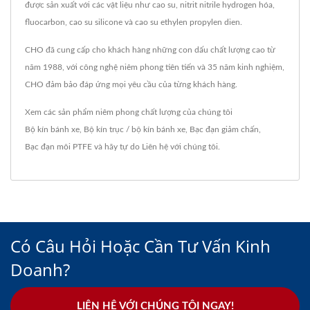
được sản xuất với các vật liệu như cao su, nitrit nitrile hydrogen hóa,
fluocarbon, cao su silicone và cao su ethylen propylen dien.
CHO đã cung cấp cho khách hàng những con dấu chất lượng cao từ
năm 1988, với công nghệ niêm phong tiên tiến và 35 năm kinh nghiệm,
CHO đảm bảo đáp ứng mọi yêu cầu của từng khách hàng.
Xem các sản phẩm niêm phong chất lượng của chúng tôi
Bộ kín bánh xe
,
Bộ kín trục / bộ kín bánh xe
,
Bạc đạn giảm chấn
,
Bạc đạn môi PTFE
và hãy tự do
Liên hệ với chúng tôi
.
Có Câu Hỏi Hoặc Cần Tư Vấn Kinh
Doanh?
LIÊN HỆ VỚI CHÚNG TÔI NGAY!