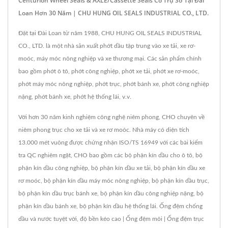
Centurion Wheel Seals & AXLE/Cassette Seals Có Trụ Sở Tại Đài
Loan Hơn 30 Năm | CHU HUNG OIL SEALS INDUSTRIAL CO., LTD.
Đặt tại Đài Loan từ năm 1988, CHU HUNG OIL SEALS INDUSTRIAL
CO., LTD. là một nhà sản xuất phớt dầu tập trung vào xe tải, xe rơ-
moóc, máy móc nông nghiệp và xe thương mại. Các sản phẩm chính
bao gồm phớt ô tô, phớt công nghiệp, phớt xe tải, phớt xe rơ-moóc,
phớt máy móc nông nghiệp, phớt trục, phớt bánh xe, phớt công nghiệp
nặng, phớt bánh xe, phớt hệ thống lái, v.v.
Với hơn 30 năm kinh nghiệm công nghệ niêm phong, CHO chuyên về
niêm phong trục cho xe tải và xe rơ moóc. Nhà máy có diện tích
13.000 mét vuông được chứng nhận ISO/TS 16949 với các bài kiểm
tra QC nghiêm ngặt, CHO bao gồm các bộ phận kín dầu cho ô tô, bộ
phận kín dầu công nghiệp, bộ phận kín dầu xe tải, bộ phận kín dầu xe
rơ moóc, bộ phận kín dầu máy móc nông nghiệp, bộ phận kín dầu trục,
bộ phận kín dầu trục bánh xe, bộ phận kín dầu công nghiệp nặng, bộ
phận kín dầu bánh xe, bộ phận kín dầu hệ thống lái. Ống đệm chống
dầu và nước tuyệt vời, độ bền kéo cao | Ống đệm môi | Ống đệm trục