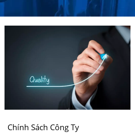
AXLE/CASSETTE SEALS
CHO Ô TÔ VÀ CÔNG
NGHIỆP TỪ NĂM 1988 |
CHU HUNG OIL SEALS
INDUSTRIAL CO., LTD.
Chính Sách Công Ty