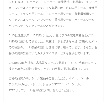
CO., LTD.は、トラック、トレーラー、農業機械、商用車を中心にした
オイルシールメーカーです。主な製品には、自動車用シール、産業用
シール、トラック用シール、トレーラー用シール、農業機械用シー
ル、アクスルシール、ハブシール、重役用シール、ホイールシール、
パワーステアリングシールなどがあります。
CHOは設立以来、15年間にわたり、主にプロの製造業者およびツー
ル開発に注力してきました。現在は、さまざまな用途に対応したすべ
ての種類のシール製品の設計と開発に取り組んでいます。さらに、お
客様の要件に基づいたカスタマイズサービスも提供しています。
CHOは1988年以来、高品質なシールを提供しており、先進のシール
技術と35年の経験を持つことで、お客様の要求に応えています。
当社の品質の高いシール製品をご覧いただき、
ホイールシール
,
アクスル/カセットシール
,
ショックアブソーバーシール
,
PTFEリップシール
お気軽に
お問い合わせ
ください。