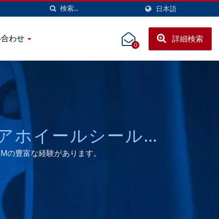
日本語
い合わせ
詳細検索
0
バリアホイールシール、
ETTEシールメーカー
EMの豊富な経験があります。
TRIAL CO., LTD.