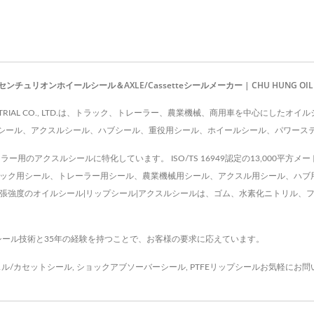
イールシール＆AXLE/Cassetteシールメーカー | CHU HUNG OIL SEALS I
 INDUSTRIAL CO., LTD.は、トラック、トレーラー、農業機械、商用車を中心
シール、アクスルシール、ハブシール、重役用シール、ホイールシール、パワース
ー用のアクスルシールに特化しています。 ISO/TS 16949認定の13,000平
ラック用シール、トレーラー用シール、農業機械用シール、アクスル用シール、ハブ
張強度のオイルシール|リップシール|アクスルシールは、ゴム、水素化ニトリル、
のシール技術と35年の経験を持つことで、お客様の要求に応えています。
スル/カセットシール
,
ショックアブソーバーシール
,
PTFEリップシール
お気軽に
お問