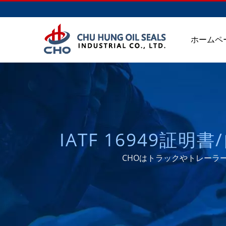
ホームペ
IATF 16949
センチュリオンホイー
CHOはトラックやトレーラ
（1988年以来）| CHU