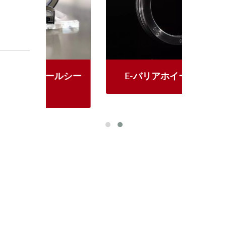
ルシー
E-バリアホイールシール
セン