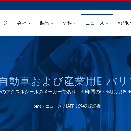
ージ
会社
製品
材料
ニュース
お問
証明書/自動車および産業用E-
ルシール＆AXLE/CASS
ーのアクスルシールのメーカーであり、30年間のODMおよびO
 HUNG OIL SEALS INDUS
Home
/
ニュース
/
IATF 16949 認証書