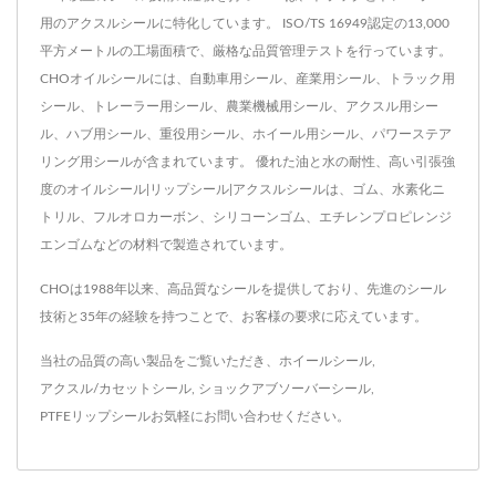
用のアクスルシールに特化しています。 ISO/TS 16949認定の13,000
平方メートルの工場面積で、厳格な品質管理テストを行っています。
CHOオイルシールには、自動車用シール、産業用シール、トラック用
シール、トレーラー用シール、農業機械用シール、アクスル用シー
ル、ハブ用シール、重役用シール、ホイール用シール、パワーステア
リング用シールが含まれています。 優れた油と水の耐性、高い引張強
度のオイルシール|リップシール|アクスルシールは、ゴム、水素化ニ
トリル、フルオロカーボン、シリコーンゴム、エチレンプロピレンジ
エンゴムなどの材料で製造されています。
CHOは1988年以来、高品質なシールを提供しており、先進のシール
技術と35年の経験を持つことで、お客様の要求に応えています。
当社の品質の高い製品をご覧いただき、
ホイールシール
,
アクスル/カセットシール
,
ショックアブソーバーシール
,
PTFEリップシール
お気軽に
お問い合わせ
ください。