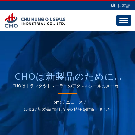
日本語
CHOは新製品のために2
番目の特許を取得しまし
CHOはトラックやトレーラーのアクスルシールのメーカー
であり、30年間のODMおよびOEMの豊富な経験がありま
た/ 自動車および産業用E-
す。
Home
/
ニュース
/
バリアホイールシール、
CHOは新製品に関して第2特許を取得しました
センチュリオンホイール