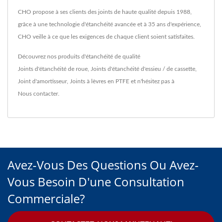
CHO propose à ses clients des joints de haute qualité depuis 1988,
grâce à une technologie d'étanchéité avancée et à 35 ans d'expérience,
CHO veille à ce que les exigences de chaque client soient satisfaites.
Découvrez nos produits d'étanchéité de qualité
Joints d'étanchéité de roue
,
Joints d'étanchéité d'essieu / de cassette
,
Joint d'amortisseur
,
Joints à lèvres en PTFE
et n'hésitez pas à
Nous contacter
.
Avez-Vous Des Questions Ou Avez-
Vous Besoin D'une Consultation
Commerciale?