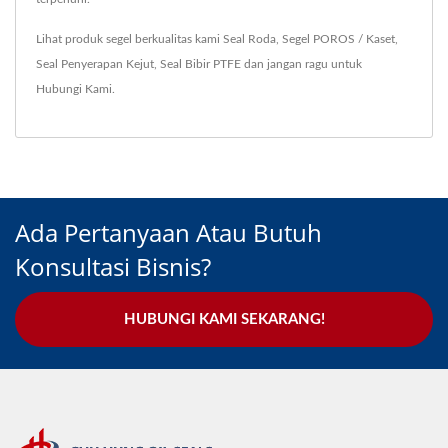
Lihat produk segel berkualitas kami
Seal Roda
,
Segel POROS / Kaset
,
Seal Penyerapan Kejut
,
Seal Bibir PTFE
dan jangan ragu untuk
Hubungi Kami
.
Ada Pertanyaan Atau Butuh
Konsultasi Bisnis?
HUBUNGI KAMI SEKARANG!