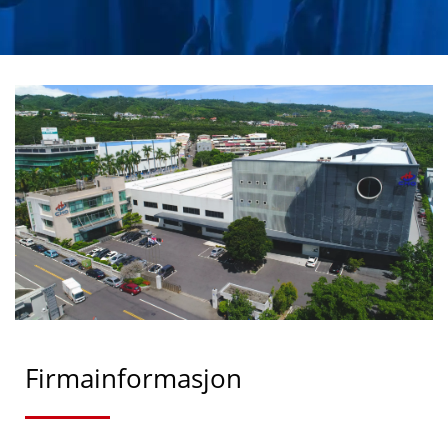
CENTURION
HJULPAKNINGER &
AXLE/CASSETTE SEALS
PRODUSENT SIDEN
1988 | CHU HUNG OIL
SEALS INDUSTRIAL CO.,
LTD.
Firmainformasjon