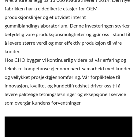
vi et andre anlegg på 13 000 kvadratmeter i 2014. Den nye
fabrikken har tre dedikerte etasjer for OEM-
produksjonslinjer og et utvidet internt
gummiblandingslaboratorium. Denne investeringen styrker
betydelig våre produksjonsmuligheter og gjør oss i stand til
å levere større verdi og mer effektiv produksjon til våre
kunder.
Hos CHO bygger vi kontinuerlig videre på vår erfaring og
tekniske kompetanse gjennom nært samarbeid med kunder
og vellykket prosjektgjennomføring. Vår forpliktelse til
innovasjon, kvalitet og kundetilfredshet driver oss til å
levere pålitelige tetningsløsninger og eksepsjonell service
som overgår kundens forventninger.