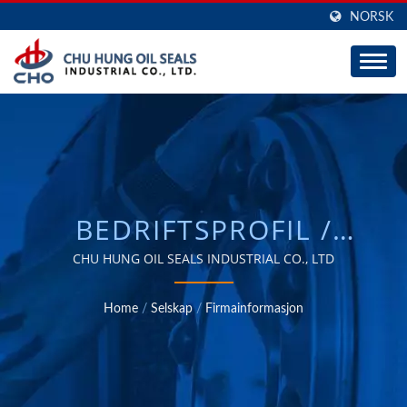
NORSK
BEDRIFTSPROFIL /
AUTOMOTIVE &
CHU HUNG OIL SEALS INDUSTRIAL CO., LTD
INDUSTRIELLE E-
Home
/
Selskap
/
Firmainformasjon
BARRIERE
HJULPAKNINGER,