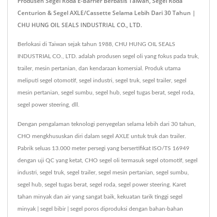
Produsen Segel Roda E-Barrier Berbasis Taiwan, Segel Roda
Centurion & Segel AXLE/Cassette Selama Lebih Dari 30 Tahun |
CHU HUNG OIL SEALS INDUSTRIAL CO., LTD.
Berlokasi di Taiwan sejak tahun 1988, CHU HUNG OIL SEALS
INDUSTRIAL CO., LTD. adalah produsen segel oli yang fokus pada truk,
trailer, mesin pertanian, dan kendaraan komersial. Produk utama
meliputi segel otomotif, segel industri, segel truk, segel trailer, segel
mesin pertanian, segel sumbu, segel hub, segel tugas berat, segel roda,
segel power steering, dll.
Dengan pengalaman teknologi penyegelan selama lebih dari 30 tahun,
CHO mengkhususkan diri dalam segel AXLE untuk truk dan trailer.
Pabrik seluas 13.000 meter persegi yang bersertifikat ISO/TS 16949
dengan uji QC yang ketat, CHO segel oli termasuk segel otomotif, segel
industri, segel truk, segel trailer, segel mesin pertanian, segel sumbu,
segel hub, segel tugas berat, segel roda, segel power steering. Karet
tahan minyak dan air yang sangat baik, kekuatan tarik tinggi segel
minyak | segel bibir | segel poros diproduksi dengan bahan-bahan