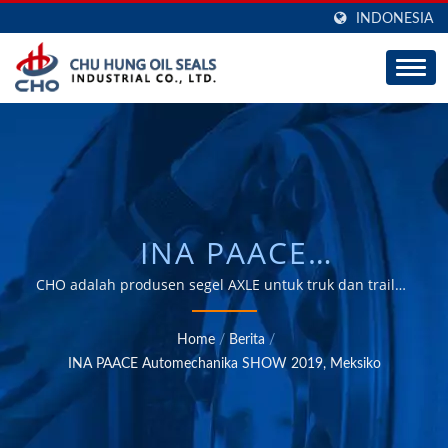
INDONESIA
INA PAACE
AUTOMECHANIKA
CHO adalah produsen segel AXLE untuk truk dan trailer,
memiliki kemampuan ODM dan OEM selama 30 tahun.
SHOW 2019, MEKSIKO /
Home
/
Berita
/
PRODUSEN SEGEL
INA PAACE Automechanika SHOW 2019, Meksiko
RODA E-BARRIER