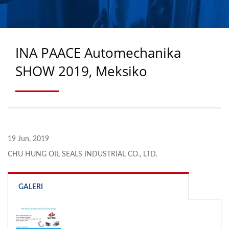
OTOMOTIF & INDUSTRI,
SEGEL RODA
CENTURION &
INA PAACE Automechanika
PRODUSEN SEGEL
SHOW 2019, Meksiko
AXLE/CASSETTE SEJAK
1988 | CHU HUNG OIL
SEALS INDUSTRIAL CO.,
LTD.
19 Jun, 2019
CHU HUNG OIL SEALS INDUSTRIAL CO., LTD.
GALERI