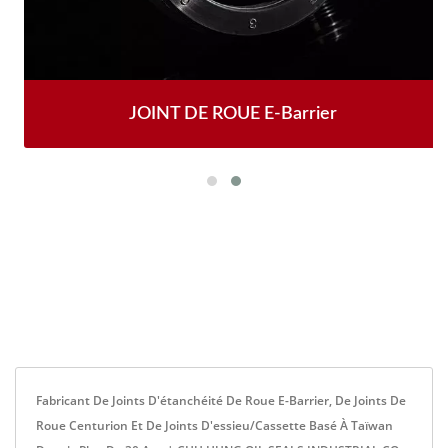
JOINT DE ROUE E-Barrier
Fabricant De Joints D'étanchéité De Roue E-Barrier, De Joints De
Roue Centurion Et De Joints D'essieu/cassette Basé À Taïwan