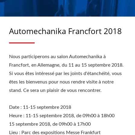
ET L'INDUSTRIE, JOINTS
DE ROUE CENTURION
ET JOINTS
Automechanika Francfort 2018
D'ESSIEU/CASSETTE
DEPUIS 1988 | CHU
Nous participerons au salon Automechanika à
HUNG OIL SEALS
Francfort, en Allemagne, du 11 au 15 septembre 2018.
INDUSTRIAL CO., LTD.
Si vous êtes intéressé par les joints d'étanchéité, vous
êtes les bienvenus pour nous rendre visite à notre
stand. Ce sera un plaisir de vous rencontrer.
Date : 11-15 septembre 2018
Heure : 11-15 septembre 2018, de 09h00 à 18h00
15 septembre 2018, de 09h00 à 17h00
Lieu : Parc des expositions Messe Frankfurt