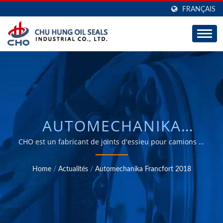
FRANÇAIS
AUTOMECHANIKA
FRANCFORT 2018 /
CHO est un fabricant de joints d'essieu pour camions et
remorques, avec une grande capacité de fabrication sur
FABRICANT DE JOINTS
mesure (ODM) et de fabrication pour compte de tiers
Home
/
Actualités
/
Automechanika Francfort 2018
(OEM) depuis 30 ans.
DE ROUE E-BARRIER
POUR L'AUTOMOBILE