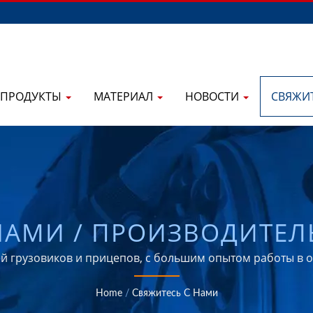
ПРОДУКТЫ
МАТЕРИАЛ
НОВОСТИ
СВЯЖИ
НАМИ / ПРОИЗВОДИТЕ
ОТНЕНИЙ CENTURION И
ей грузовиков и прицепов, с большим опытом работы в о
 ДЛЯ АВТОМОБИЛЬНОЙ 
Home
/
Свяжитесь С Нами