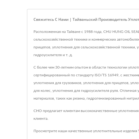
Свяжитесь С Нами | Тайваньский Производитель Уплотн
Расположенная на Тайване с 1988 года, CHU HUNG OIL SEA
сельскохозяйственной технике и коммерческих автомобиля
прицепов, уплотнения для сельскохозяйственной техники, у
гидроусилителя и т. д.
С более чем 30-летним опытом в области технологии уплот
сертифицированный по стандарту ISO/TS 16949, с жестки
уплотнения для грузовиков, уплотнения для прицепов, упло
для колес, уплотнения для гидроусилителя руля. Отличная 
материалов, таких как резина, гидрогенизированный нитри
CHO предлагает клиентам высококачественные уплотнения 
клиента.
Просмотрите наши качественные уплотнительные изделия