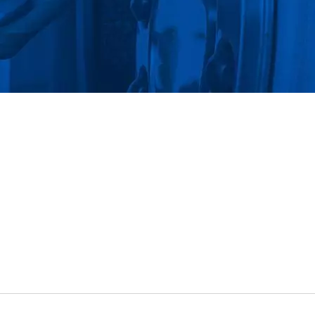
 ГОДА | CHU HUNG OIL 
CO., LTD.