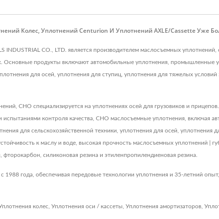
ений Колес, Уплотнений Centurion И Уплотнений AXLE/Cassette Уже Боле
LS INDUSTRIAL CO., LTD. является производителем маслосъемных уплотнений, 
х. Основные продукты включают автомобильные уплотнения, промышленные уп
плотнения для осей, уплотнения для ступиц, уплотнения для тяжелых условий 
нений, CHO специализируется на уплотнениях осей для грузовиков и прицепов
ми испытаниями контроля качества, CHO маслосъемные уплотнения, включая 
тнения для сельскохозяйственной техники, уплотнения для осей, уплотнения д
устойчивость к маслу и воде, высокая прочность маслосъемных уплотнений | г
л, фторокарбон, силиконовая резина и этиленпропилендиеновая резина.
с 1988 года, обеспечивая передовые технологии уплотнения и 35-летний опыт
Уплотнения колес
,
Уплотнения оси / кассеты
,
Уплотнения амортизаторов
,
Упло