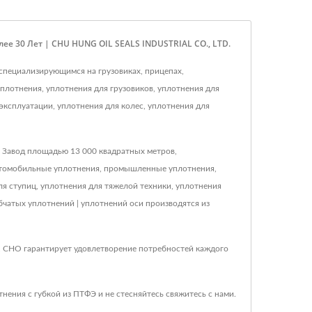
е 30 Лет | CHU HUNG OIL SEALS INDUSTRIAL CO., LTD.
специализирующимся на грузовиках, прицепах,
лотнения, уплотнения для грузовиков, уплотнения для
эксплуатации, уплотнения для колес, уплотнения для
. Завод площадью 13 000 квадратных метров,
автомобильные уплотнения, промышленные уплотнения,
ля ступиц, уплотнения для тяжелой техники, уплотнения
убчатых уплотнений | уплотнений оси производятся из
, CHO гарантирует удовлетворение потребностей каждого
тнения с губкой из ПТФЭ
и не стесняйтесь
свяжитесь с нами
.