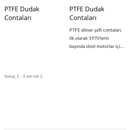
PTFE Dudak
PTFE Dudak
Contaları
Contaları
PTFE döner şaft contaları,
ilk olarak 1970'lerin
başında dizel motorlar için
krank mili...
Sonuç 1 - 2 nın-nin 2