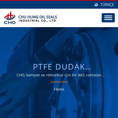
TÜRKÇE
PTFE DUDAK
CONTALARISEARCHED |
CHO, kamyon ve römorklar için bir AKS contaları
üreticisidir, 30 yıldır ODM ve OEM için büyük yetenek.
TAIWAN YÜKSEK
Home
KALITELI AKS MÜHÜRÜ
VE YAĞ MÜHÜRÜ