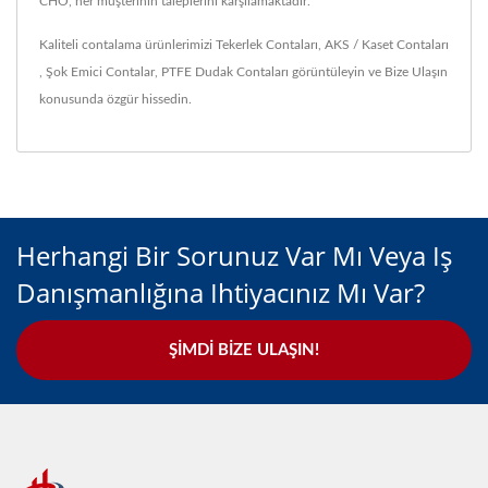
CHO, her müşterinin taleplerini karşılamaktadır.
Kaliteli contalama ürünlerimizi
Tekerlek Contaları
,
AKS / Kaset Contaları
,
Şok Emici Contalar
,
PTFE Dudak Contaları
görüntüleyin ve
Bize Ulaşın
konusunda özgür hissedin.
Herhangi Bir Sorunuz Var Mı Veya Iş
Danışmanlığına Ihtiyacınız Mı Var?
ŞIMDI BIZE ULAŞIN!