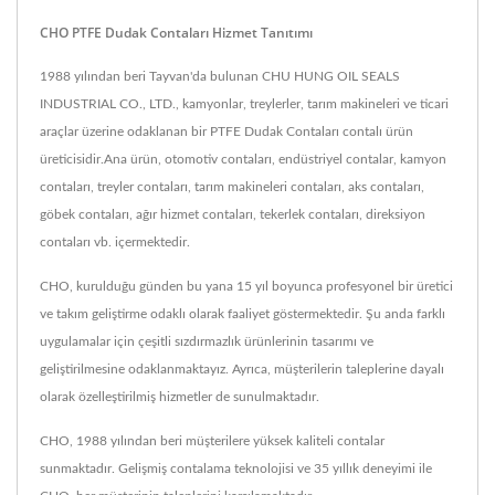
CHO PTFE Dudak Contaları Hizmet Tanıtımı
1988 yılından beri Tayvan'da bulunan CHU HUNG OIL SEALS
INDUSTRIAL CO., LTD., kamyonlar, treylerler, tarım makineleri ve ticari
araçlar üzerine odaklanan bir PTFE Dudak Contaları contalı ürün
üreticisidir.Ana ürün, otomotiv contaları, endüstriyel contalar, kamyon
contaları, treyler contaları, tarım makineleri contaları, aks contaları,
göbek contaları, ağır hizmet contaları, tekerlek contaları, direksiyon
contaları vb. içermektedir.
CHO, kurulduğu günden bu yana 15 yıl boyunca profesyonel bir üretici
ve takım geliştirme odaklı olarak faaliyet göstermektedir. Şu anda farklı
uygulamalar için çeşitli sızdırmazlık ürünlerinin tasarımı ve
geliştirilmesine odaklanmaktayız. Ayrıca, müşterilerin taleplerine dayalı
olarak özelleştirilmiş hizmetler de sunulmaktadır.
CHO, 1988 yılından beri müşterilere yüksek kaliteli contalar
sunmaktadır. Gelişmiş contalama teknolojisi ve 35 yıllık deneyimi ile