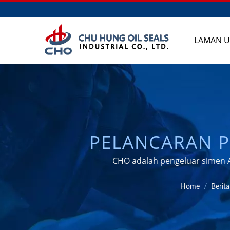
LAMAN 
PELANCARAN 
KENDERAAN 
CHO adalah pengeluar simen A
PENGELUAR TA
Home
/
Berita
INDUSTRI, T