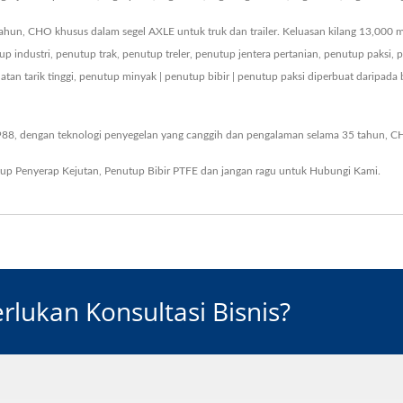
ahun, CHO khusus dalam segel AXLE untuk truk dan trailer. Keluasan kilang 13,000 m
industri, penutup trak, penutup treler, penutup jentera pertanian, penutup paksi,
an tarik tinggi, penutup minyak | penutup bibir | penutup paksi diperbuat daripada b
 1988, dengan teknologi penyegelan yang canggih dan pengalaman selama 35 tahun, 
up Penyerap Kejutan
,
Penutup Bibir PTFE
dan jangan ragu untuk
Hubungi Kami
.
lukan Konsultasi Bisnis?