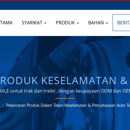
UTAMA
SYARIKAT
PRODUK
BAHAN
BERI
PRODUK KESELAMATAN &
TAIWAN EXCELLENCE DAL
XLE untuk trak dan treler, dengan keupayaan ODM dan OE
MPALAN RODA E-BARRIE
/
Pelancaran Produk Dalam Talian Keselamatan & Pencahayaan Auto Ta
AMPALAN RODA CENTURIO