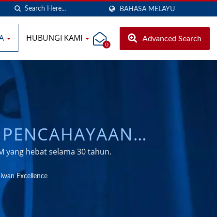
BAHASA MELAYU
TA
HUBUNGI KAMI
Advanced Search
0
 PENCAHAYAAN
AM TALIAN /
M yang hebat selama 30 tahun.
R AUTOMOTIF &
iwan Excellence
N & TAMPALAN