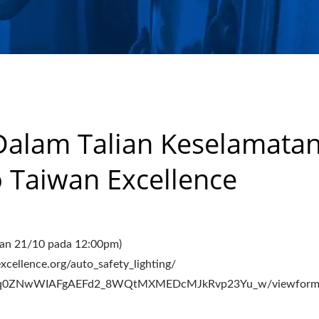
K 1988 | CHU HUNG OIL 
CO., LTD.
Dalam Talian Keselamata
 Taiwan Excellence
an 21/10 pada 12:00pm)
cellence.org/auto_safety_lighting/
ZwXYq0ZNwWIAFgAEFd2_8WQtMXMEDcMJkRvp23Yu_w/viewform