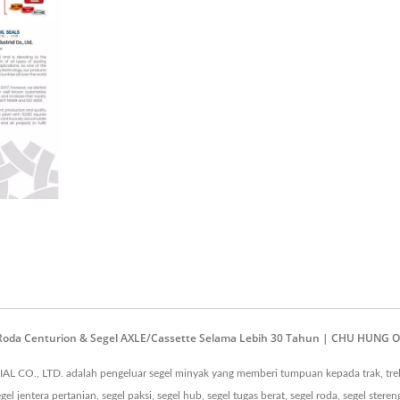
l Roda Centurion & Segel AXLE/Cassette Selama Lebih 30 Tahun | CHU HUNG 
 CO., LTD. adalah pengeluar segel minyak yang memberi tumpuan kepada trak, treler
egel jentera pertanian, segel paksi, segel hub, segel tugas berat, segel roda, segel steren