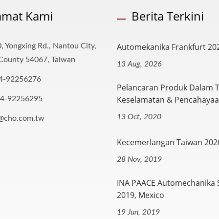
amat Kami
Berita Terkini
Automekanika Frankfurt 20
, Yongxing Rd., Nantou City,
County 54067, Taiwan
13 Aug, 2026
4-92256276
Pelancaran Produk Dalam T
Keselamatan & Pencahayaan
-4-92256295
13 Oct, 2020
o@cho.com.tw
Kecemerlangan Taiwan 202
28 Nov, 2019
INA PAACE Automechanika
2019, Mexico
19 Jun, 2019