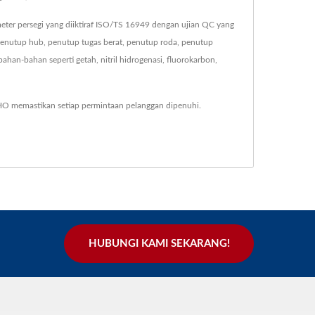
eter persegi yang diiktiraf ISO/TS 16949 dengan ujian QC yang
 penutup hub, penutup tugas berat, penutup roda, penutup
ahan-bahan seperti getah, nitril hidrogenasi, fluorokarbon,
CHO memastikan setiap permintaan pelanggan dipenuhi.
HUBUNGI KAMI SEKARANG!