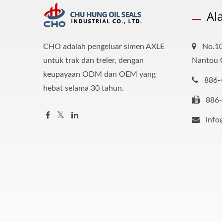
Al
CHO adalah pengeluar simen AXLE
No.10
untuk trak dan treler, dengan
Nantou 
keupayaan ODM dan OEM yang
886-
hebat selama 30 tahun.
886
inf