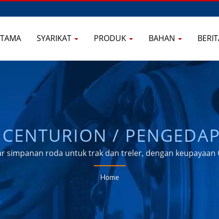
UTAMA
SYARIKAT
PRODUK
BAHAN
BERI
CENTURION / PENGEDAP
AIWAN, PENGEDAP ROD
ar simpanan roda untuk trak dan treler, dengan keupayaa
CASSETTE SEALS SELAMA 
Home
 OIL SEALS INDUSTRIAL 