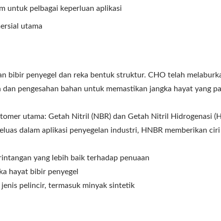
 untuk pelbagai keperluan aplikasi
ersial utama
n bibir penyegel dan reka bentuk struktur. CHO telah melaburk
 dan pengesahan bahan untuk memastikan jangka hayat yang p
-Barrier WHEEL SEAL
CENTURION WHEEL 
stomer utama: Getah Nitril (NBR) dan Getah Nitril Hidrogenasi (
uas dalam aplikasi penyegelan industri, HNBR memberikan ciri 
 rintangan yang lebih baik terhadap penuaan
a hayat bibir penyegel
jenis pelincir, termasuk minyak sintetik
Seal Roda
Seal Roda