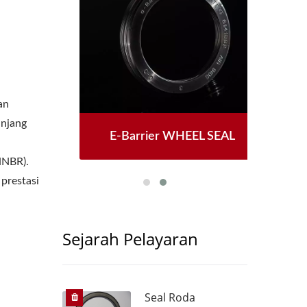
an
anjang
SEAL
E-Barrier WHEEL SEAL
CE
HNBR).
prestasi
Sejarah Pelayaran
Seal Roda