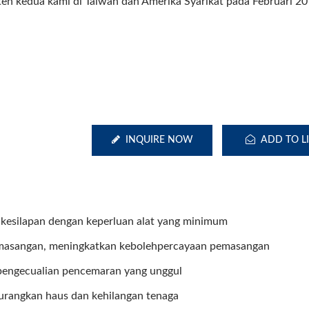
ten kedua kami di Taiwan dan Amerika Syarikat pada Februari 20
INQUIRE NOW
ADD TO LI
kesilapan dengan keperluan alat yang minimum
emasangan, meningkatkan kebolehpercayaan pemasangan
pengecualian pencemaran yang unggul
gurangkan haus dan kehilangan tenaga