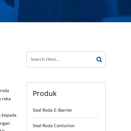
 roda
Produk
m reka
i
Seal Roda E-Barrier
n kepada
engan
Seal Roda Centurion