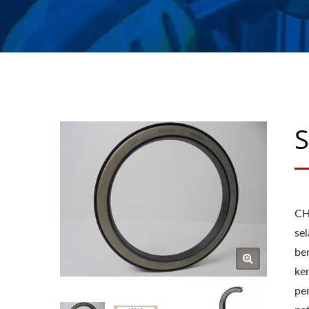
S
CH
se
ben
ke
pe