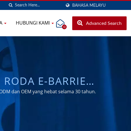
BAHASA MELAYU
TA
HUBUNGI KAMI
Advanced Search
0
 RODA E-BARRIER
A CENTURION &
n ODM dan OEM yang hebat selama 30 tahun.
LEBIH 30 TAHUN |
CO., LTD.