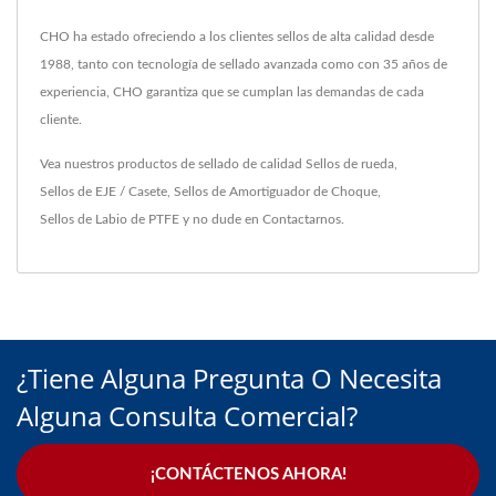
CHO ha estado ofreciendo a los clientes sellos de alta calidad desde
1988, tanto con tecnología de sellado avanzada como con 35 años de
experiencia, CHO garantiza que se cumplan las demandas de cada
cliente.
Vea nuestros productos de sellado de calidad
Sellos de rueda
,
Sellos de EJE / Casete
,
Sellos de Amortiguador de Choque
,
Sellos de Labio de PTFE
y no dude en
Contactarnos
.
¿Tiene Alguna Pregunta O Necesita
Alguna Consulta Comercial?
¡CONTÁCTENOS AHORA!