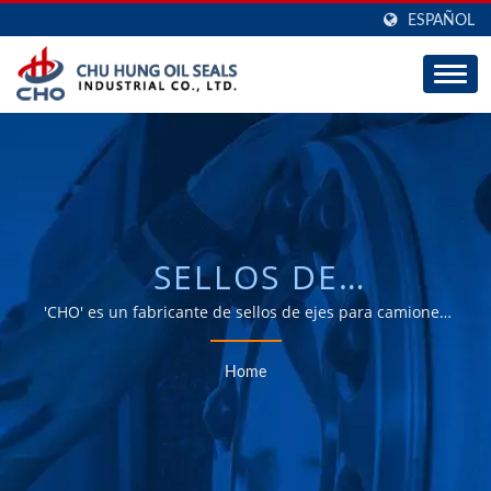
ESPAÑOL
SELLOS DE
AMORTIGUADOR DE
'CHO' es un fabricante de sellos de ejes para camiones
y remolques, con una gran capacidad de ODM y OEM
CHOQUEBUSCADO |
durante 30 años.
Home
FABRICANTE TAIWANÉS
DE SELLOS DE EJE Y