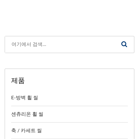
제품
E-방벽 휠 씰
센츄리온 휠 씰
축 / 카세트 씰