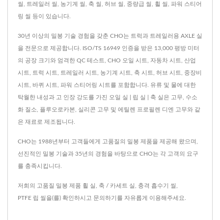
씰, 트레일러 씰, 농기계 씰, 축 씰, 허브 씰, 중량급 씰, 휠 씰, 파워 스티어
링 씰 등이 있습니다.
30년 이상의 밀봉 기술 경험을 갖춘 CHO는 트럭과 트레일러용 AXLE 실
을 전문으로 제공합니다. ISO/TS 16949 인증을 받은 13,000 평방 미터
의 공장 크기와 엄격한 QC 테스트, CHO 오일 시트, 자동차 시트, 산업
시트, 트럭 시트, 트레일러 시트, 농기계 시트, 축 시트, 허브 시트, 중장비
시트, 바퀴 시트, 파워 스티어링 시트를 포함합니다. 유류 및 물에 대한
탁월한 내성과 고 인장 강도를 가진 오일 실 | 립 실 | 축 실은 고무, 수소
화 질소, 플루오로카본, 실리콘 고무 및 에틸렌 프로필렌 디엔 고무와 같
은 재료로 제조됩니다.
CHO는 1988년부터 고객들에게 고품질의 밀봉 제품을 제공해 왔으며,
선진적인 밀봉 기술과 35년의 경험을 바탕으로 CHO는 각 고객의 요구
를 충족시킵니다.
저희의 고품질 밀봉 제품
휠 실
,
축 / 카세트 실
,
충격 흡수기 씰
,
PTFE 립 씰
을(를) 확인하시고
문의하기
를 자유롭게 이용해주세요.