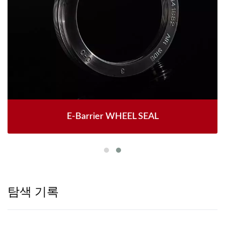
E-Barrier WHEEL SEAL
탐색 기록