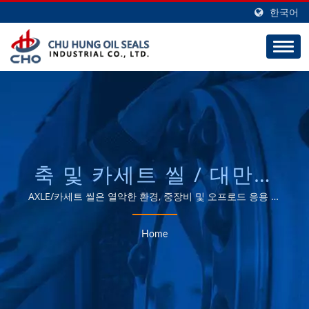
한국어
축 및 카세트 씰 / 대만에
본사를 둔 E-BARRIER 휠
AXLE/카세트 씰은 열악한 환경, 중장비 및 오프로드 응용 분
야에서 사용됩니다. / CHO는 트럭과 트레일러용 AXLE 실링
씰, CENTURION 휠 씰 및
제조업체로, 30년 동안 ODM 및 OEM에 대한 뛰어난 능력을
Home
갖추고 있습니다.
30년 이상 AXLE/카세트
씰 제조업체 | CHU