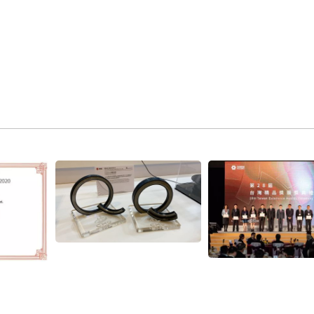
-Barrier WHEEL SEAL
센츄리온 휠 씰