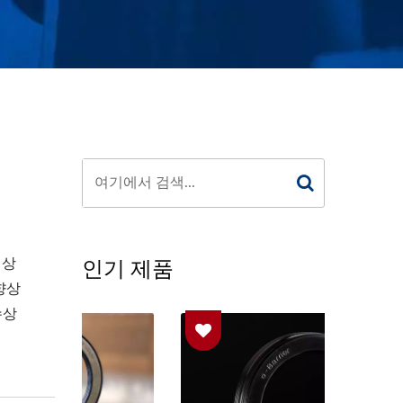
인기 제품
성상
향상
수상