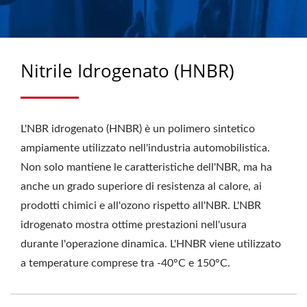
INDUSTRIALI,
GUARNIZIONI PER
RUOTE CENTURION E
Nitrile Idrogenato (HNBR)
PRODUTTORE DI
GUARNIZIONI PER
L'NBR idrogenato (HNBR) è un polimero sintetico
ASSI/CASSETTE DAL
ampiamente utilizzato nell'industria automobilistica.
1988 | CHU HUNG OIL
Non solo mantiene le caratteristiche dell'NBR, ma ha
anche un grado superiore di resistenza al calore, ai
SEALS INDUSTRIAL CO.,
prodotti chimici e all'ozono rispetto all'NBR. L'NBR
LTD.
idrogenato mostra ottime prestazioni nell'usura
durante l'operazione dinamica. L'HNBR viene utilizzato
a temperature comprese tra -40°C e 150°C.