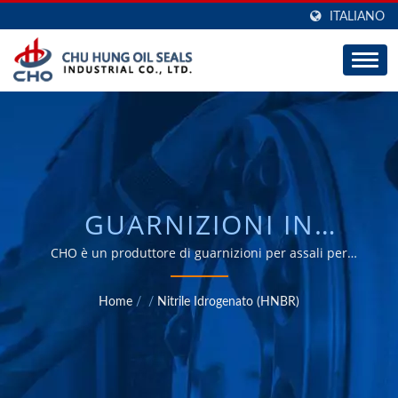
ITALIANO
GUARNIZIONI IN
NITRILE IDROGENATO
CHO è un produttore di guarnizioni per assali per
camion e rimorchi, con una grande capacità di ODM e
(HNBR) / GUARNIZIONI
OEM da 30 anni.
Home
/
/
Nitrile Idrogenato (HNBR)
PER RUOTE E-BARRIER
AUTOMOTIVE E