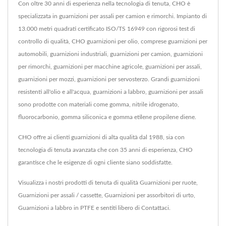
Con oltre 30 anni di esperienza nella tecnologia di tenuta, CHO è
specializzata in guarnizioni per assali per camion e rimorchi. Impianto di
13.000 metri quadrati certificato ISO/TS 16949 con rigorosi test di
controllo di qualità, CHO guarnizioni per olio, comprese guarnizioni per
automobili, guarnizioni industriali, guarnizioni per camion, guarnizioni
per rimorchi, guarnizioni per macchine agricole, guarnizioni per assali,
guarnizioni per mozzi, guarnizioni per servosterzo. Grandi guarnizioni
resistenti all'olio e all'acqua, guarnizioni a labbro, guarnizioni per assali
sono prodotte con materiali come gomma, nitrile idrogenato,
fluorocarbonio, gomma siliconica e gomma etilene propilene diene.
CHO offre ai clienti guarnizioni di alta qualità dal 1988, sia con
tecnologia di tenuta avanzata che con 35 anni di esperienza, CHO
garantisce che le esigenze di ogni cliente siano soddisfatte.
Visualizza i nostri prodotti di tenuta di qualità
Guarnizioni per ruote
,
Guarnizioni per assali / cassette
,
Guarnizioni per assorbitori di urto
,
Guarnizioni a labbro in PTFE
e sentiti libero di
Contattaci
.