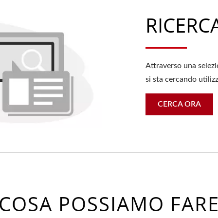
RICERC
Attraverso una selezio
si sta cercando utiliz
CERCA ORA
COSA POSSIAMO FAR