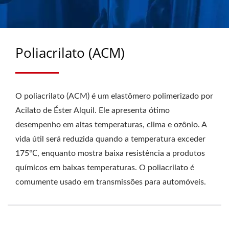
RODA CENTURION E
SELOS DE
EIXO/CASSETE DESDE
Poliacrilato (ACM)
1988 | CHU HUNG OIL
SEALS INDUSTRIAL CO.,
O poliacrilato (ACM) é um elastômero polimerizado por
LTD.
Acilato de Éster Alquil. Ele apresenta ótimo
desempenho em altas temperaturas, clima e ozônio. A
vida útil será reduzida quando a temperatura exceder
175℃, enquanto mostra baixa resistência a produtos
químicos em baixas temperaturas. O poliacrilato é
comumente usado em transmissões para automóveis.