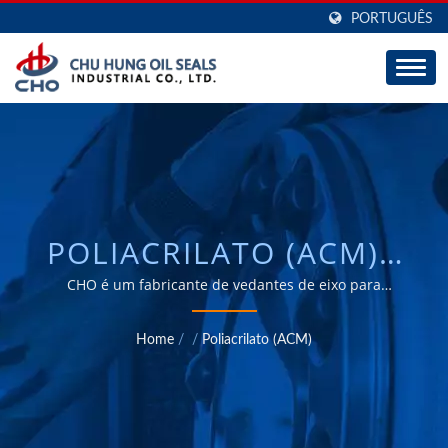
PORTUGUÊS
POLIACRILATO (ACM) /
FABRICANTE DE SELOS
CHO é um fabricante de vedantes de eixo para
caminhões e reboques, com grande capacidade de
DE RODA E-BARRIER
ODM e OEM há 30 anos.
Home
/
/
Poliacrilato (ACM)
AUTOMOTIVOS E
INDUSTRIAIS, SELOS DE